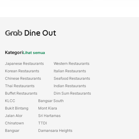
Grab
Dine Out
Kategori
Lihat semua
Japanese Restaurants
Western Restaurants
Korean Restaurants
Italian Restaurants
Chinese Restaurants
Seafood Restaurants
Thai Restaurants
Indian Restaurants
Buffet Restaurants
Dim Sum Restaurants
KLCC
Bangsar South
Bukit Bintang
Mont Kiara
Jalan Alor
Sri Hartamas
Chinatown
TTDI
Bangsar
Damansara Heights