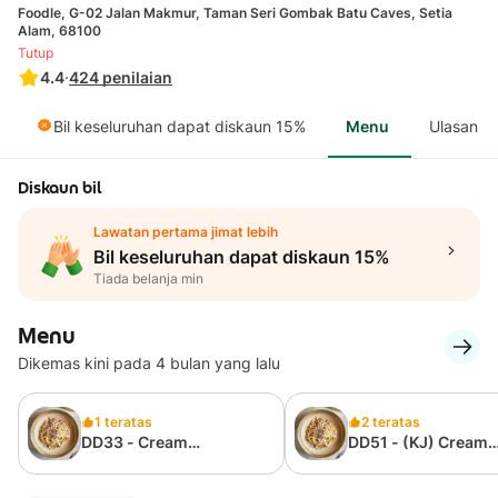
Foodle, G-02 Jalan Makmur, Taman Seri Gombak Batu Caves, Setia
Alam, 68100
Tutup
4.4
·
424
penilaian
Bil keseluruhan dapat diskaun 15%
Menu
Ulasan
Diskaun bil
Lawatan pertama jimat lebih
Bil keseluruhan dapat diskaun 15%
Tiada belanja min
Menu
Dikemas kini pada 4 bulan yang lalu
1 teratas
2 teratas
DD33 - Cream
DD51 - (KJ) Cream
Carbonara Beef Rashers
Carbonara Beef Ras
& Mushroom
& Mushroom