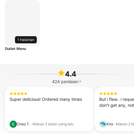
1 halaman
Outlet Menu
4.4
424
penilaian
Super delicious! Ordered many times
But i flaw.. i requ
don’t get any, no
Chao T.
·
Makan
2 bulan yang lalu
Kira
·
Makan
2 b
C