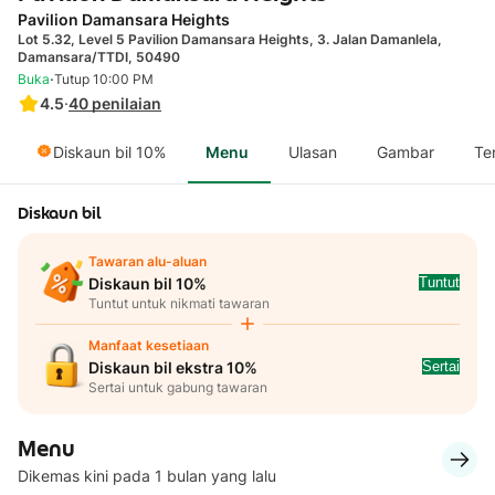
Pavilion Damansara Heights
Lot 5.32, Level 5 Pavilion Damansara Heights, 3. Jalan Damanlela,
Damansara/TTDI, 50490
·
Buka
Tutup 10:00 PM
4.5
·
40
penilaian
Diskaun bil 10%
Menu
Ulasan
Gambar
Te
Diskaun bil
Tawaran alu-aluan
Tuntut
Diskaun bil 10%
Tuntut untuk nikmati tawaran
Manfaat kesetiaan
Sertai
Diskaun bil ekstra 10%
Sertai untuk gabung tawaran
Menu
Dikemas kini pada 1 bulan yang lalu