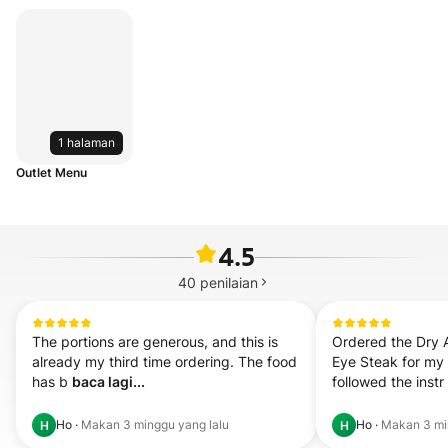
1 halaman
Outlet Menu
4.5
40
penilaian
The portions are generous, and this is 
Ordered the Dry 
already my third time ordering. The food 
Eye Steak for my
has b 
baca lagi...
followed the instr 
Ho
·
Makan
3 minggu yang lalu
Ho
·
Makan
3 mi
H
H