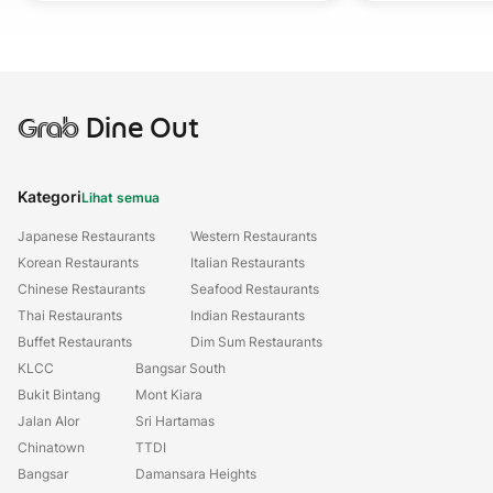
Grab
Dine Out
Kategori
Lihat semua
Japanese Restaurants
Western Restaurants
Korean Restaurants
Italian Restaurants
Chinese Restaurants
Seafood Restaurants
Thai Restaurants
Indian Restaurants
Buffet Restaurants
Dim Sum Restaurants
KLCC
Bangsar South
Bukit Bintang
Mont Kiara
Jalan Alor
Sri Hartamas
Chinatown
TTDI
Bangsar
Damansara Heights