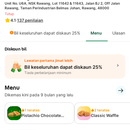
Unit No. U6A, NSK Rawang, Lot 11642 & 11643, Jalan BJ 2, Off Jalan
Rawang, Taman Perindustrian Belmas Johan, Rawang, 48000
Tutup
4.1
·
137
penilaian
Bil keseluruhan dapat diskaun 25%
Menu
Ulasan
Diskaun bil
Lawatan pertama jimat lebih
Bil keseluruhan dapat diskaun 25%
Tiada perbelanjaan minimum
Menu
Dikemas kini pada 9 bulan yang lalu
1 teratas
2 teratas
Pistachio Chocolate
Classic Waffle
Waffle