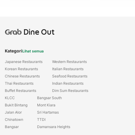
Grab
Dine Out
Kategori
Lihat semua
Japanese Restaurants
Western Restaurants
Korean Restaurants
Italian Restaurants
Chinese Restaurants
Seafood Restaurants
Thai Restaurants
Indian Restaurants
Buffet Restaurants
Dim Sum Restaurants
KLCC
Bangsar South
Bukit Bintang
Mont Kiara
Jalan Alor
Sri Hartamas
Chinatown
TTDI
Bangsar
Damansara Heights