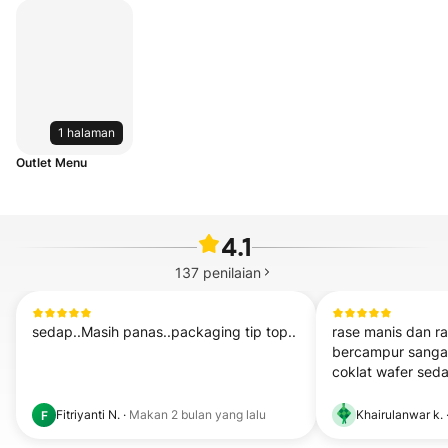
1 halaman
Outlet Menu
4.1
137
penilaian
sedap..Masih panas..packaging tip top..
rase manis dan r
bercampur sangat
coklat wafer sed
Fitriyanti N.
·
Makan
2 bulan yang lalu
Khairulanwar k.
F