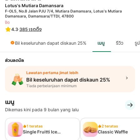
Lotus's Mutiara Damansara
F-OL5, No.8 Jalan PJU 7/4, Mutiara Damansara, Lotus's Mutiara
Damansara, Damansara/TTDI, 47800
ปิด
4.3
·
385
เรตติ้ง
Bil keseluruhan dapat diskaun 25%
เมนู
รีวิว
รู
ส่วนลดบิล
Lawatan pertama jimat lebih
Bil keseluruhan dapat diskaun 25%
Tiada perbelanjaan minimum
เมนู
Dikemas kini pada 9 bulan yang lalu
1 teratas
2 teratas
Single Fruitti Ice
Classic Waffle
Blended 700ml