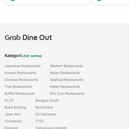
Grab
Dine Out
Kategori
Lihat semua
Japanese Restaurants
Western Restaurants
Korean Restaurants
Italian Restaurants
Chinese Restaurants
Seafood Restaurants
Thai Restaurants
Indian Restaurants
Buffet Restaurants
Dim Sum Restaurants
KLCC
Bangsar South
Bukit Bintang
Mont Kiara
Jalan Alor
Sri Hartamas
Chinatown
TTDI
Bangsar
Damansara Heights