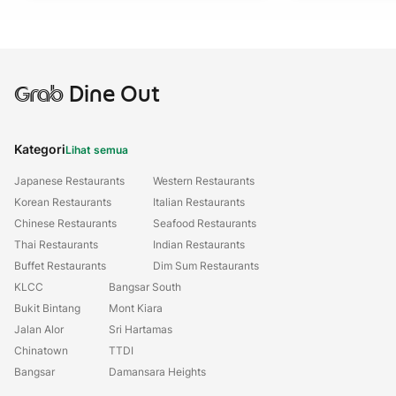
Grab
Dine Out
Kategori
Lihat semua
Japanese Restaurants
Western Restaurants
Korean Restaurants
Italian Restaurants
Chinese Restaurants
Seafood Restaurants
Thai Restaurants
Indian Restaurants
Buffet Restaurants
Dim Sum Restaurants
KLCC
Bangsar South
Bukit Bintang
Mont Kiara
Jalan Alor
Sri Hartamas
Chinatown
TTDI
Bangsar
Damansara Heights