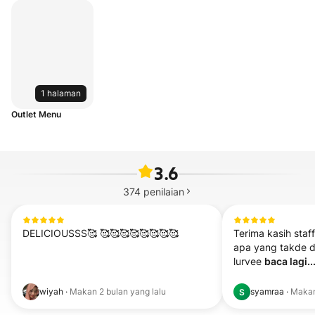
1 halaman
Outlet Menu
3.6
374
penilaian
DELICIOUSSS🥰 🥰🥰🥰🥰🥰🥰🥰🥰
Terima kasih staf
apa yang takde dii
lurvee 
baca lagi..
wiyah
·
Makan
2 bulan yang lalu
syamraa
·
Maka
S