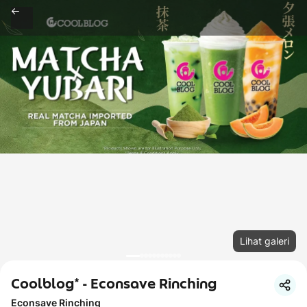
Lihat galeri
Coolblog* - Econsave Rinching
Econsave Rinching