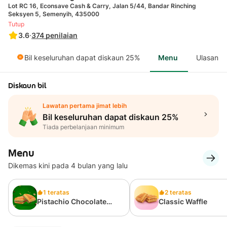
Lot RC 16, Econsave Cash & Carry, Jalan 5/44, Bandar Rinching
Seksyen 5, Semenyih, 435000
Tutup
3.6
·
374
penilaian
Bil keseluruhan dapat diskaun 25%
Menu
Ulasan
Diskaun bil
Lawatan pertama jimat lebih
Bil keseluruhan dapat diskaun 25%
Tiada perbelanjaan minimum
Menu
Dikemas kini pada 4 bulan yang lalu
1 teratas
2 teratas
Pistachio Chocolate
Classic Waffle
Waffle