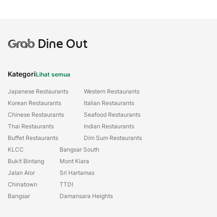
Grab
Dine Out
Kategori
Lihat semua
Japanese Restaurants
Western Restaurants
Korean Restaurants
Italian Restaurants
Chinese Restaurants
Seafood Restaurants
Thai Restaurants
Indian Restaurants
Buffet Restaurants
Dim Sum Restaurants
KLCC
Bangsar South
Bukit Bintang
Mont Kiara
Jalan Alor
Sri Hartamas
Chinatown
TTDI
Bangsar
Damansara Heights