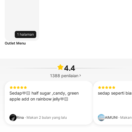
1 halaman
Outlet Menu
4.4
1388
penilaian
Sedap🫶🏻 half sugar ,candy, green 
sedap seperti bia
apple add on rainbow jelly🫶🏻
Rina
·
Makan
2 bulan yang lalu
AIMUNI
·
Maka