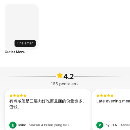
1 halaman
Outlet Menu
4.2
165
penilaian
有点咸但是三层肉好吃而且面的份量也多。
Late evening meals
值钱。
Elaine
·
Makan
4 bulan yang lalu
Phyllis N.
·
Mak
E
P