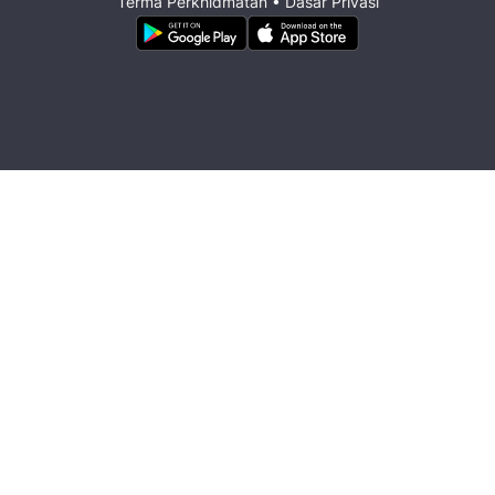
Terma Perkhidmatan
•
Dasar Privasi