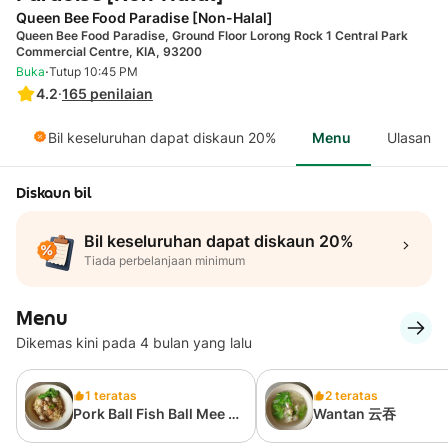
Queen Bee Food Paradise [Non-Halal]
Queen Bee Food Paradise, Ground Floor Lorong Rock 1 Central Park
Commercial Centre, KIA, 93200
·
Buka
Tutup 10:45 PM
4.2
·
165
penilaian
Bil keseluruhan dapat diskaun 20%
Menu
Ulasan
Diskaun bil
Bil keseluruhan dapat diskaun 20%
Tiada perbelanjaan minimum
Menu
Dikemas kini pada 4 bulan yang lalu
1 teratas
2 teratas
Pork Ball Fish Ball Mee /
Wantan 云吞
猪肉丸/鱼丸