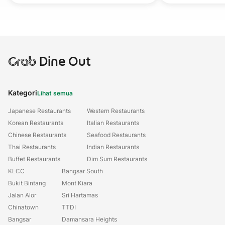
Grab
Dine Out
Kategori
Lihat semua
Japanese Restaurants
Western Restaurants
Korean Restaurants
Italian Restaurants
Chinese Restaurants
Seafood Restaurants
Thai Restaurants
Indian Restaurants
Buffet Restaurants
Dim Sum Restaurants
KLCC
Bangsar South
Bukit Bintang
Mont Kiara
Jalan Alor
Sri Hartamas
Chinatown
TTDI
Bangsar
Damansara Heights