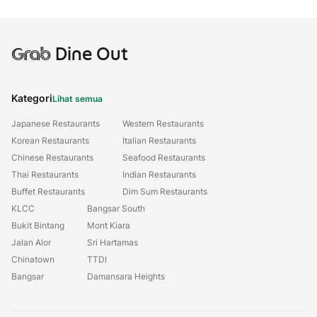
Grab
Dine Out
Kategori
Lihat semua
Japanese Restaurants
Western Restaurants
Korean Restaurants
Italian Restaurants
Chinese Restaurants
Seafood Restaurants
Thai Restaurants
Indian Restaurants
Buffet Restaurants
Dim Sum Restaurants
KLCC
Bangsar South
Bukit Bintang
Mont Kiara
Jalan Alor
Sri Hartamas
Chinatown
TTDI
Bangsar
Damansara Heights