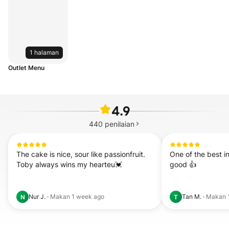
1 halaman
Outlet Menu
4.9
440
penilaian
The cake is nice, sour like passionfruit. 
One of the best in
Toby always wins my hearteu💓
good 👍
Nur J.
·
Makan
1 week ago
Tan M.
·
Makan
N
T