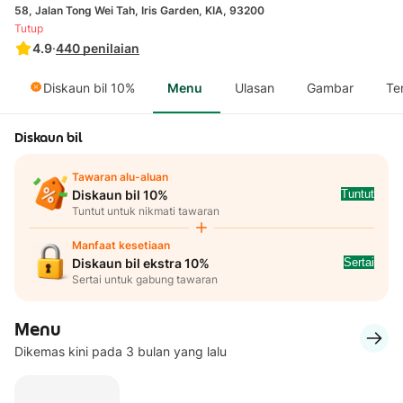
58, Jalan Tong Wei Tah, Iris Garden, KIA, 93200
Tutup
4.9
·
440
penilaian
Diskaun bil 10%
Menu
Ulasan
Gambar
Te
Diskaun bil
Tawaran alu-aluan
Tuntut
Diskaun bil 10%
Tuntut untuk nikmati tawaran
Manfaat kesetiaan
Sertai
Diskaun bil ekstra 10%
Sertai untuk gabung tawaran
Menu
Dikemas kini pada 3 bulan yang lalu