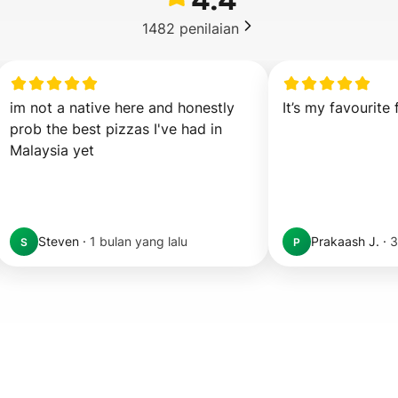
1482
penilaian
im not a native here and honestly 
It’s my favourite
prob the best pizzas I've had in 
Malaysia yet
Steven
·
1 bulan yang lalu
Prakaash J.
·
3
S
P