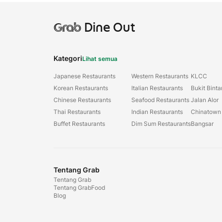
Grab
Dine Out
Kategori
Lihat semua
Japanese Restaurants
Western Restaurants
KLCC
Korean Restaurants
Italian Restaurants
Bukit Bint
Chinese Restaurants
Seafood Restaurants
Jalan Alor
Thai Restaurants
Indian Restaurants
Chinatown
Buffet Restaurants
Dim Sum Restaurants
Bangsar
Tentang Grab
Tentang Grab
Tentang GrabFood
Blog