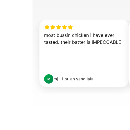
most bussin chicken i have ever 
tasted. their batter is IMPECCABLE
mj
·
1 bulan yang lalu
M