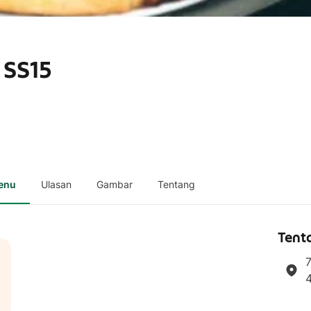
 SS15
enu
Ulasan
Gambar
Tentang
Tent
7