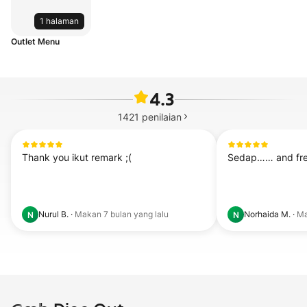
1 halaman
Outlet Menu
4.3
1421
penilaian
Thank you ikut remark ;(
Sedap…… and fr
Nurul B.
·
Makan
7 bulan yang lalu
Norhaida M.
·
M
N
N