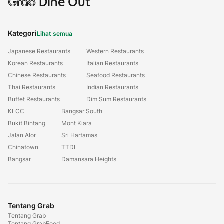
Grab
Dine Out
Kategori
Lihat semua
Japanese Restaurants
Western Restaurants
Korean Restaurants
Italian Restaurants
Chinese Restaurants
Seafood Restaurants
Thai Restaurants
Indian Restaurants
Buffet Restaurants
Dim Sum Restaurants
KLCC
Bangsar South
Bukit Bintang
Mont Kiara
Jalan Alor
Sri Hartamas
Chinatown
TTDI
Bangsar
Damansara Heights
Tentang Grab
Tentang Grab
Tentang GrabFood