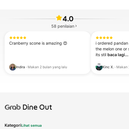
4.0
58
penilaian
Cranberry scone is amazing 😍
i ordered pandan
the melon one or s
its stil 
baca lagi...
Indira
·
Makan
2 bulan yang lalu
Kinc X.
·
Makan
Grab
Dine Out
Kategori
Lihat semua