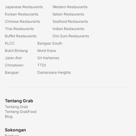
Japanese Restaurants
Western Restaurants
Korean Restaurants
Italian Restaurants
Chinese Restaurants
Seafood Restaurants
Thai Restaurants
Indian Restaurants
Buffet Restaurants
Dim Sum Restaurants
KLCC
Bangsar South
Bukit Bintang
Mont Kiara
Jalan Alor
Sri Hartamas
Chinatown
TTDI
Bangsar
Damansara Heights
Tentang Grab
Tentang Grab
Tentang GrabFood
Blog
Sokongan
Bantuan