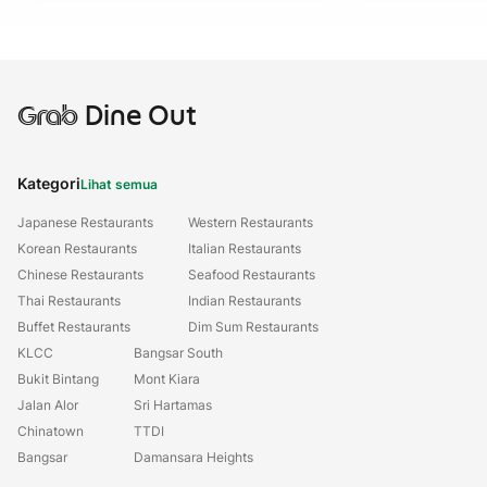
Grab
Dine Out
Kategori
Lihat semua
Japanese Restaurants
Western Restaurants
Korean Restaurants
Italian Restaurants
Chinese Restaurants
Seafood Restaurants
Thai Restaurants
Indian Restaurants
Buffet Restaurants
Dim Sum Restaurants
KLCC
Bangsar South
Bukit Bintang
Mont Kiara
Jalan Alor
Sri Hartamas
Chinatown
TTDI
Bangsar
Damansara Heights