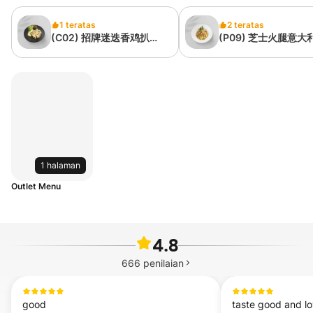
1 teratas
2 teratas
(C02) 招牌迷迭香鸡扒
(P09) 芝士火腿意大
Signature Rosemary
面 Macaroni&Chees
Chicken Chop
Pasta
1 halaman
Outlet Menu
4.8
666
penilaian
good

taste good and lov