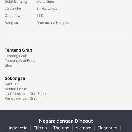
Bukit Bintang
Mont Kiara
Jalan Alor
Sri Hartamas
Chinatown
TTDI
Bangsar
Damansara Heights
Tentang Grab
Tentang Grab
Tentang GrabFood
Blog
Sokongan
Bantuan
Soalan Lazim
Jadi Merchant GrabFood
Pandu dengan Grab
Negara dengan Dineout
Indonesia
|
Filipina
|
Thailand
|
Vietnam
|
Singapura
|