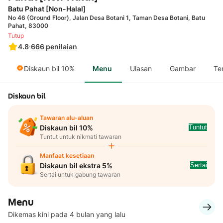
Batu Pahat [Non-Halal]
No 46 (Ground Floor), Jalan Desa Botani 1, Taman Desa Botani, Batu
Pahat, 83000
Tutup
4.8
·
666
penilaian
Diskaun bil 10%
Menu
Ulasan
Gambar
Te
Diskaun bil
Tawaran alu-aluan
Tuntut
Diskaun bil 10%
Tuntut untuk nikmati tawaran
Manfaat kesetiaan
Sertai
Diskaun bil ekstra 5%
Sertai untuk gabung tawaran
Menu
Dikemas kini pada 4 bulan yang lalu