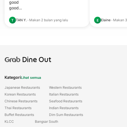
good

good

good

TAN Y.
·
Makan
2 bulan yang lalu
Elaine
·
Makan
3
T
E
good
Grab
Dine Out
Kategori
Lihat semua
Japanese Restaurants
Western Restaurants
Korean Restaurants
Italian Restaurants
Chinese Restaurants
Seafood Restaurants
Thai Restaurants
Indian Restaurants
Buffet Restaurants
Dim Sum Restaurants
KLCC
Bangsar South