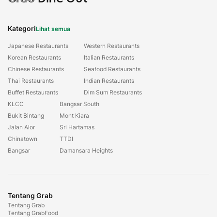
Kategori
Lihat semua
Japanese Restaurants
Western Restaurants
Korean Restaurants
Italian Restaurants
Chinese Restaurants
Seafood Restaurants
Thai Restaurants
Indian Restaurants
Buffet Restaurants
Dim Sum Restaurants
KLCC
Bangsar South
Bukit Bintang
Mont Kiara
Jalan Alor
Sri Hartamas
Chinatown
TTDI
Bangsar
Damansara Heights
Tentang Grab
Tentang Grab
Tentang GrabFood