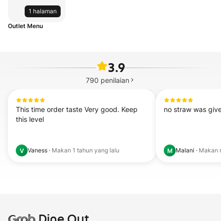
1 halaman
Outlet Menu
3.9
790
penilaian
This time order taste Very good. Keep 
no straw was give
this level
Vaness
·
Makan
1 tahun yang lalu
Malani
·
Makan
V
M
Grab
Dine Out